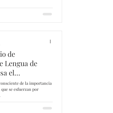
a
io de
de Lengua de
sa el
resarial
onsciente de la importancia
s que se esfuerzan por
.