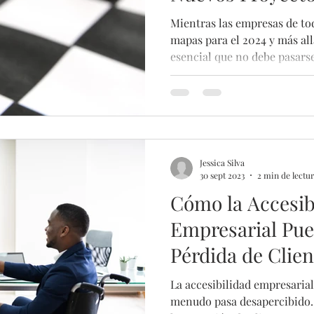
Mientras las empresas de to
mapas para el 2024 y más al
esencial que no debe pasarse
Jessica Silva
30 sept 2023
2 min de lectu
Cómo la Accesib
Empresarial Pue
Pérdida de Clien
La accesibilidad empresarial
menudo pasa desapercibido.