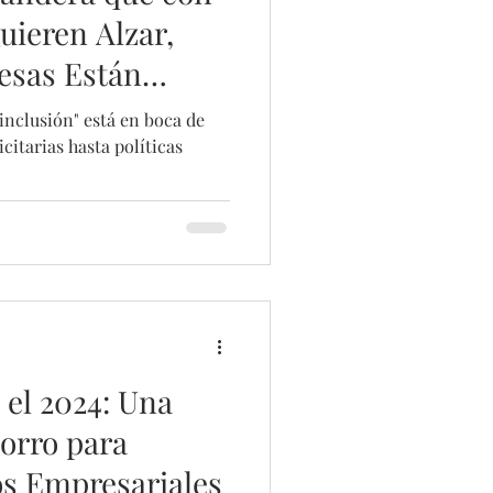
uieren Alzar,
esas Están
aradas?
"inclusión" está en boca de
itarias hasta políticas
 el 2024: Una
horro para
s Empresariales