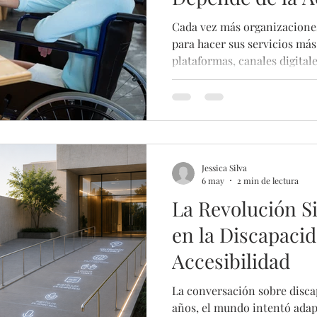
Cada vez más organizaciones
para hacer sus servicios más
plataformas, canales digitales
lectores de pantalla, subtítu
interpretación en lengua de 
importante. Pero existe una
nos hacemos: ¿Qué ocurre 
con una herramienta de acces
utiliza cuando el cliente la 
Jessica Silva
simpl
6 may
2 min de lectura
La Revolución Si
en la Discapacid
Accesibilidad
La conversación sobre disc
años, el mundo intentó adapt