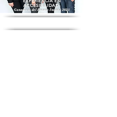
EXPERIENCIA EN
ACCESIBILIDAD
Ganadores del Premio Inspira 2021
COBERTURA
Nuestros servicios podrán ser adquiridos en
cualquier ciudad o municipio de Colombia y en el
Estado de la Florida, Estados Unidos.
Para los servicios virtuales basta con contar con
conexión a internet.
Contamos con la posibilidad de movilizar los guías
intérpretes al destino donde se requiera el servicio.