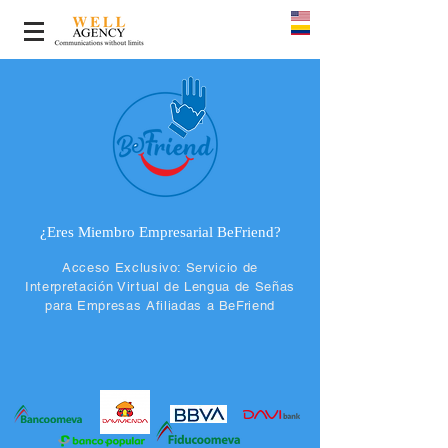
¿Eres Miembro Empresarial BeFriend?
Acceso Exclusivo: Servicio de
Interpretación Virtual de Lengua de Señas
para Empresas Afiliadas a BeFriend
Solicita aquí