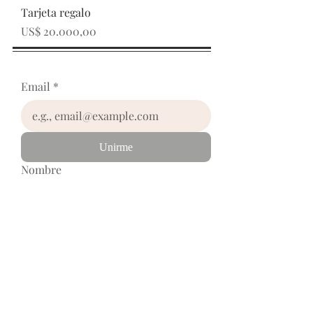
Tarjeta regalo
Precio
US$ 20.000,00
SUSCRÍBETE AHORA
Email
*
Unirme
Nombre
Quiero suscribirme a la lista de 
correos